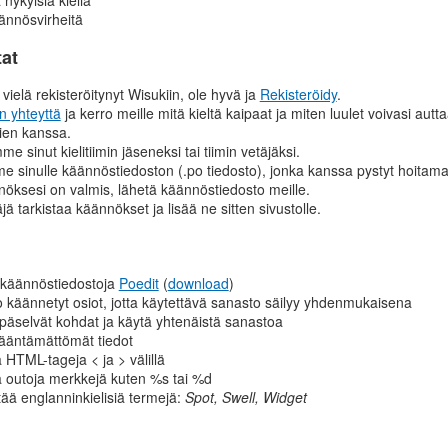
ännösvirheitä
tat
 vielä rekisteröitynyt Wisukiin, ole hyvä ja
Rekisteröidy
.
n yhteyttä
ja kerro meille mitä kieltä kaipaat ja miten luulet voivasi autt
ien kanssa.
e sinut kielitiimin jäseneksi tai tiimin vetäjäksi.
 sinulle käännöstiedoston (.po tiedosto), jonka kanssa pystyt hoit
öksesi on valmis, lähetä käännöstiedosto meille.
jä tarkistaa käännökset ja lisää ne sitten sivustolle.
käännöstiedostoja
Poedit
(
download
)
jo käännetyt osiot, jotta käytettävä sanasto säilyy yhdenmukaisena
äselvät kohdat ja käytä yhtenäistä sanastoa
ääntämättömät tiedot
 HTML-tageja < ja > välillä
 outoja merkkejä kuten %s tai %d
tää englanninkielisiä termejä:
Spot, Swell, Widget