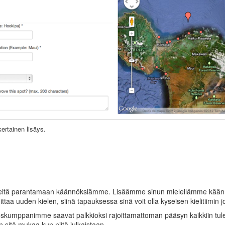
ertainen lisäys.
meitä parantamaan käännöksiämme. Lisäämme sinun mielellämme kään
ittaa uuden kielen, siinä tapauksessa sinä voit olla kyseisen kielitiimin j
skumppanimme saavat palkkioksi rajoittamattoman pääsyn kaikkiin tule
 sitä mukaa kun niitä julkaistaan.