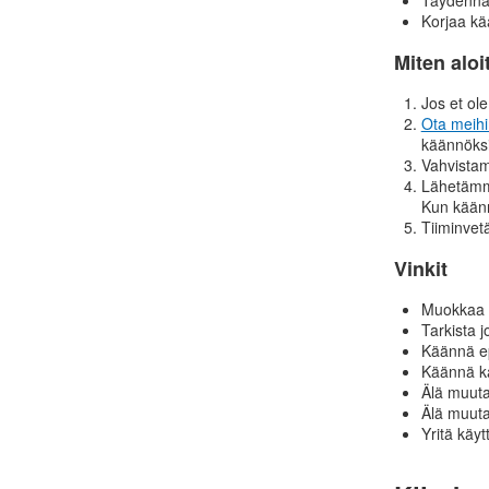
Korjaa kä
Miten aloi
Jos et ole
Ota meihi
käännöks
Vahvistamm
Lähetämme
Kun käänn
Tiiminvetä
Vinkit
Muokkaa 
Tarkista 
Käännä ep
Käännä k
Älä muuta
Älä muuta
Yritä käyt