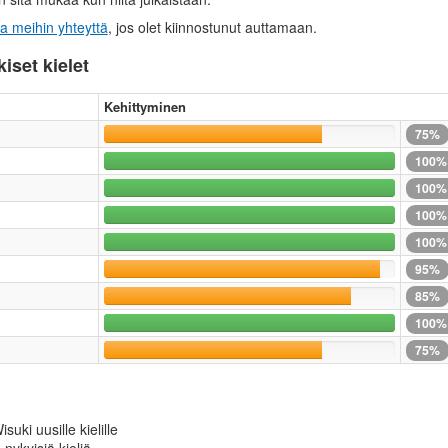
ta meihin yhteyttä
, jos olet kiinnostunut auttamaan.
iset kielet
Kehittyminen
75%
100%
100%
100%
100%
95%
85%
100%
75%
uki uusille kielille
nykyisiä kieliä