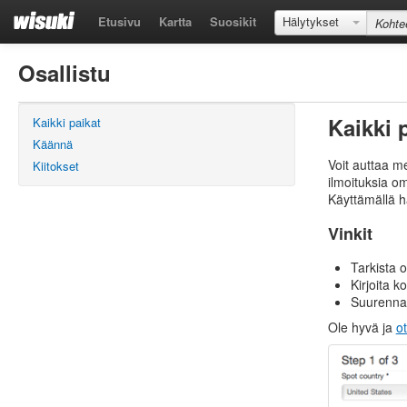
Etusivu
Kartta
Suosikit
Hälytykset
Osallistu
Kaikki 
Kaikki paikat
Käännä
Voit auttaa m
Kiitokset
ilmoituksia om
Käyttämällä h
Vinkit
Tarkista o
Kirjoita k
Suurenna 
Ole hyvä ja
o