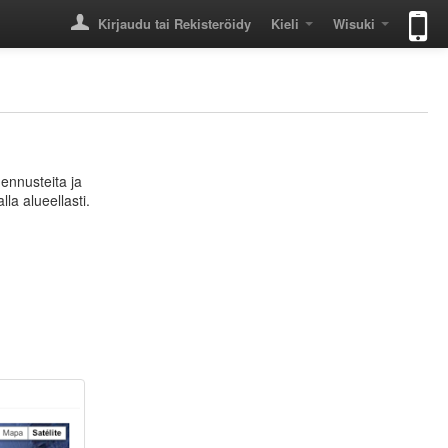
Kirjaudu tai Rekisteröidy
Kieli
Wisuki
ennusteita ja
la alueellasti.