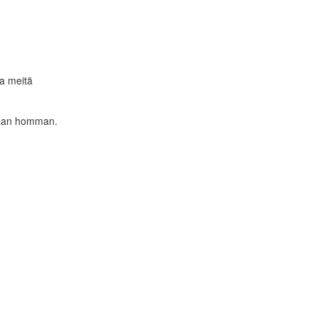
aa meitä
amaan homman.