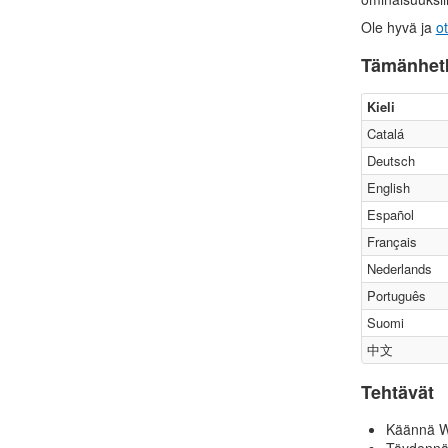
Ole hyvä ja
o
Tämänhetk
Kieli
Catalá
Deutsch
English
Español
Français
Nederlands
Português
Suomi
中文
Tehtävät
Käännä Wis
Täydennä 