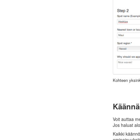
Kohteen yksink
Käännä
Voit auttaa 
Jos haluat alo
Kaikki käännö
ominaisuuksiin