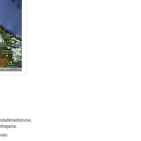
nöstiimeihimme.
ohtajana.
viin