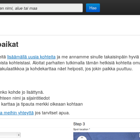
Hae
paikat
eitä
lisäämällä uusia kohteita
ja me annamme sinulle takaisinpäin hyviä 
ista kohteistasi. Aloitat parhaiten tutkimalla tämän hetkisiä kohteita omal
akulaatikkoa ja kohdekarttaa näet helposti, jos jokin paikka puuttuu.
nko kohde jo lisättynä.
ohteen nimi ja sijaintitiedot
karttaa ja tipauta merkki oikeaan kohtaan
ta meihin yhteyttä
jos tarvitset apua.