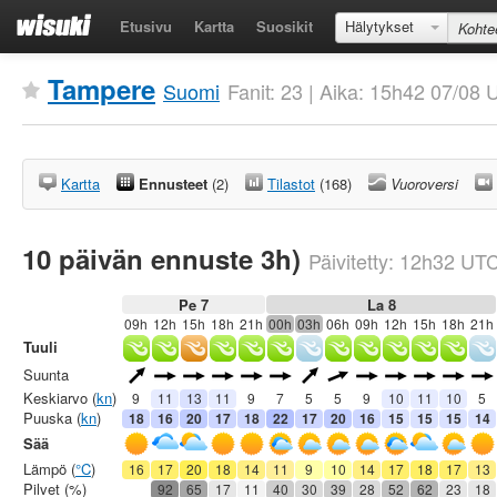
Etusivu
Kartta
Suosikit
Hälytykset
Tampere
Suomi
Fanit: 23 | Aika: 15h42 07/08
Kartta
Ennusteet
(2)
Tilastot
(168)
Vuoroversi
10 päivän ennuste 3h)
Päivitetty:
12h32
UT
Pe 7
La 8
09h
12h
15h
18h
21h
00h
03h
06h
09h
12h
15h
18h
21h
Tuuli
Suunta
Keskiarvo (
kn
)
9
11
13
11
9
7
5
5
9
10
11
10
5
Puuska (
kn
)
18
16
20
17
18
22
17
20
16
15
15
15
14
Sää
Lämpö (
°C
)
16
17
20
18
14
11
9
10
14
17
18
17
13
Pilvet (%)
92
65
17
11
40
30
39
28
52
62
23
18