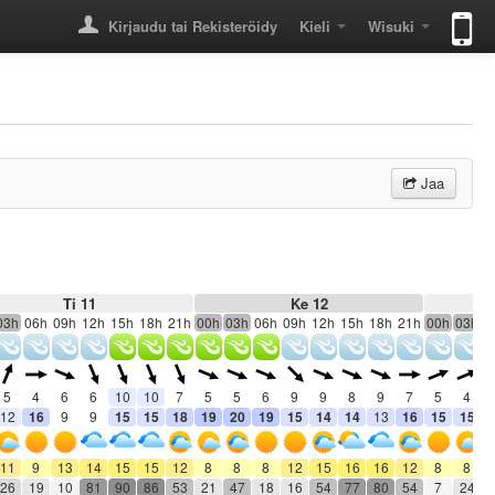
Kirjaudu tai Rekisteröidy
Kieli
Wisuki
Jaa
Ti 11
Ke 12
03h
06h
09h
12h
15h
18h
21h
00h
03h
06h
09h
12h
15h
18h
21h
00h
03h
0
5
4
6
6
10
10
7
5
5
6
9
9
8
9
7
5
4
12
16
9
9
15
15
18
19
20
19
15
14
14
13
16
15
15
11
9
13
14
15
15
12
8
8
8
12
15
16
16
12
8
8
26
19
10
81
90
86
53
21
47
18
16
54
77
80
54
7
24