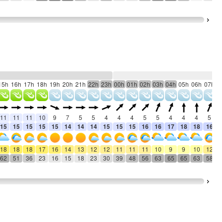
15h
16h
17h
18h
19h
20h
21h
22h
23h
00h
01h
02h
03h
04h
05h
06h
07h
0
11
11
11
10
9
7
5
5
4
4
4
5
5
4
4
4
5
15
15
15
15
15
14
14
14
15
15
15
16
16
17
18
18
16
18
18
18
17
16
14
13
12
12
11
11
11
10
9
9
10
12
62
51
36
23
16
15
18
23
30
39
48
56
63
65
65
63
58