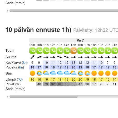
Sade (mm/h)
10 päivän ennuste 1h)
Päivitetty:
12h32
UT
Pe 7
09h
10h
11h
12h
13h
14h
15h
16h
17h
18h
19h
20h
21h
Tuuli
Suunta
Keskiarvo (
kn
)
9
9
10
11
12
12
13
12
12
11
10
9
9
Puuska (
kn
)
18
17
16
16
17
19
20
19
18
17
17
17
18
Sää
Lämpö (
°C
)
16
16
16
17
18
19
20
20
19
18
17
16
14
Pilvet (%)
40
73
92
94
83
65
47
30
17
9
7
11
Sade (mm/h)