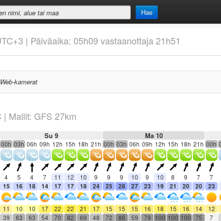
Hae
 UTC+3 | Päiväaika: 05h09 vastaanottaja 21h51
Web-kamerat
C
|
Mallit: GFS 27km
Su 9
Ma 10
00h
03h
06h
09h
12h
15h
18h
21h
00h
03h
06h
09h
12h
15h
18h
21h
00h
4
5
4
7
11
12
10
9
9
9
10
9
10
8
9
7
7
15
16
18
14
17
17
18
24
25
28
27
23
19
21
20
20
23
11
10
10
17
22
22
21
17
15
15
15
16
18
15
16
14
12
39
63
63
54
70
82
69
48
72
86
59
79
100
100
100
75
7