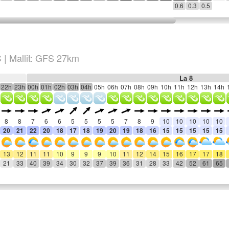
0.6
0.3
0.5
C
|
Mallit: GFS 27km
La 8
22h
23h
00h
01h
02h
03h
04h
05h
06h
07h
08h
09h
10h
11h
12h
13h
14h
8
8
7
6
6
5
5
5
5
7
8
9
10
10
10
10
10
20
21
22
20
18
17
18
19
20
19
18
16
15
15
15
15
15
13
12
11
11
10
9
9
9
10
11
12
14
15
16
17
17
18
21
33
40
39
34
30
32
37
39
36
31
28
33
42
52
61
65