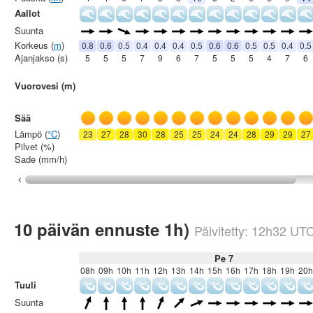
Aallot
Suunta
Korkeus (
m
)
0.8
0.6
0.5
0.4
0.4
0.4
0.5
0.6
0.6
0.5
0.5
0.4
0.5
Ajanjakso (s)
5
5
5
7
9
6
7
5
5
5
4
7
6
Vuorovesi (m)
Sää
Lämpö (
°C
)
23
27
28
30
28
25
25
24
24
28
29
29
27
Pilvet (%)
Sade (mm/h)
10 päivän ennuste 1h)
Päivitetty:
12h32
UT
Pe 7
08h
09h
10h
11h
12h
13h
14h
15h
16h
17h
18h
19h
20h
Tuuli
Suunta