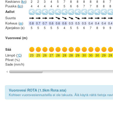
Keskiarvo (
kn
)
2
2
3
4
5
7
8
8
8
8
8
8
7
Puuska (
kn
)
4
4
4
4
4
5
6
6
7
7
8
8
8
Aallot
Suunta
Korkeus (
m
)
0.8
0.7
0.7
0.6
0.6
0.6
0.5
0.5
0.5
0.4
0.4
0.4
0.4
Ajanjakso (s)
5
5
5
5
5
4
5
5
6
7
8
9
9
Vuorovesi (m)
Sää
Lämpö (
°C
)
23
25
26
27
28
28
28
29
30
30
30
29
28
Pilvet (%)
Sade (mm/h)
Vuorovesi ROTA (1.5km Rota:sta)
Kohteen vuorovesiennusteilla ei ole takuuta. Älä käytä näitä tietoja na