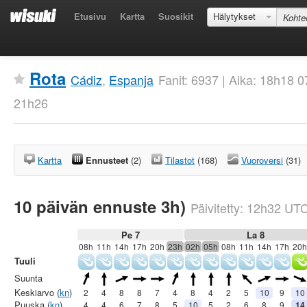
Etusivu
Kartta
Suosikit
Hälytykset
Rota
Cádiz
,
Espanja
Fanit: 6937 | Aika: 18h18 
21h26
Kartta
Ennusteet
(2)
Tilastot
(168)
Vuoroversi
(31)
10 päivän ennuste 3h)
Päivitetty:
12h32
UT
Pe 7
La 8
08h
11h
14h
17h
20h
23h
02h
05h
08h
11h
14h
17h
20h
Tuuli
Suunta
Keskiarvo (
kn
)
2
4
8
8
7
4
8
4
2
5
10
9
10
Puuska (
kn
)
4
4
6
7
8
5
10
5
2
6
8
9
14