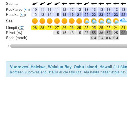
Suunta
Keskiarvo (
kn
)
10
11
11
11
12
12
12
13
13
13
13
13
13
Puuska (
kn
)
12
13
14
15
18
19
21
24
22
23
24
23
22
Sää
Lämpö (
°C
)
28
28
28
27
26
26
25
25
25
25
25
24
24
Pilvet (%)
15
15
18
15
27
55
38
57
25
92
Sade (mm/h)
0.4
0.4
0.4
0.4
Vuorovesi Haleiwa, Waialua Bay, Oahu Island, Hawaii (11.6k
Kohteen vuorovesiennusteilla ei ole takuuta. Älä käytä näitä tietoja na