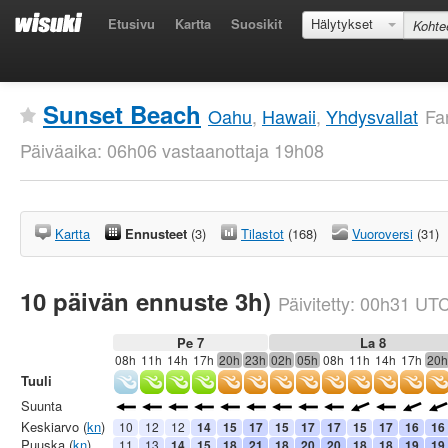
Etusivu
Kartta
Suosikit
Hälytykset
Sunset Beach
Oahu
,
Hawaii
,
Yhdysvallat
Fa
Päiväaika: 06h06 vastaanottaja 19h08
Kartta
Ennusteet
(3)
Tilastot
(168)
Vuoroversi
(31)
10 päivän ennuste 3h)
Päivitetty:
00h31
UT
Pe 7
La 8
08h
11h
14h
17h
20h
23h
02h
05h
08h
11h
14h
17h
20h
Tuuli
Suunta
Keskiarvo (
kn
)
10
12
12
14
15
17
15
17
17
15
17
16
16
Puuska (
kn
)
11
13
14
15
18
21
18
20
20
18
18
19
19