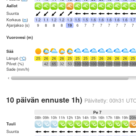
Aallot
Suunta
Korkeus (
m
)
1.2
1.1
1.2
1.2
1.3
1.5
1.5
1.6
1.6
1.6
1.6
1.6
1.7
Ajanjakso (s)
9
8
8
8
19
6
7
7
7
7
7
7
7
Vuorovesi (m)
Sää
Lämpö (
°C
)
25
26
26
26
25
25
25
25
26
26
26
26
25
Pilvet (%)
42
65
32
53
100
100
100
100
100
100
100
100
Sade (mm/h)
10 päivän ennuste 1h)
Päivitetty:
00h31
UT
Pe 7
08h
09h
10h
11h
12h
13h
14h
15h
16h
17h
18h
19h
20h
Tuuli
Suunta