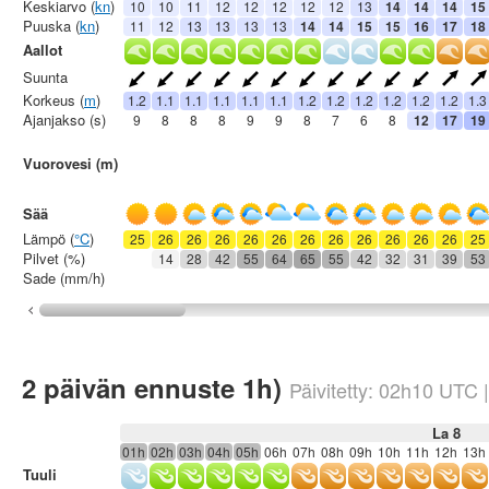
Keskiarvo (
kn
)
10
10
11
12
12
12
12
12
13
14
14
14
15
Puuska (
kn
)
11
12
13
13
13
13
14
14
15
15
16
17
18
Aallot
Suunta
Korkeus (
m
)
1.2
1.1
1.1
1.1
1.1
1.1
1.2
1.2
1.2
1.2
1.2
1.2
1.3
Ajanjakso (s)
9
8
8
8
9
9
8
7
6
8
12
17
19
Vuorovesi (m)
Sää
Lämpö (
°C
)
25
26
26
26
26
26
26
26
26
26
26
26
25
Pilvet (%)
14
28
42
55
64
65
55
42
32
31
39
53
Sade (mm/h)
2 päivän ennuste 1h)
Päivitetty:
02h10
UTC
La 8
01h
02h
03h
04h
05h
06h
07h
08h
09h
10h
11h
12h
13h
Tuuli