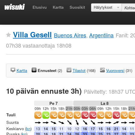
Etusivu
Kartta
Suosikit
Hälytykset
Villa Gesell
Buenos Aires
,
Argentiina
Fanit: 
07h38 vastaanottaja 18h08
Kartta
Ennusteet
(2)
Tilastot
(168)
Vuoroversi
(31)
10 päivän ennuste 3h)
Päivitetty:
18h37
UT
Pe 7
La 8
09h
12h
15h
18h
21h
00h
03h
06h
09h
12h
15h
18h
21h
Tuuli
Suunta
Keskiarvo (
kn
)
13
14
15
11
10
12
16
17
15
16
21
14
11
Puuska (
kn
)
20
16
18
21
24
26
33
28
25
23
27
25
23