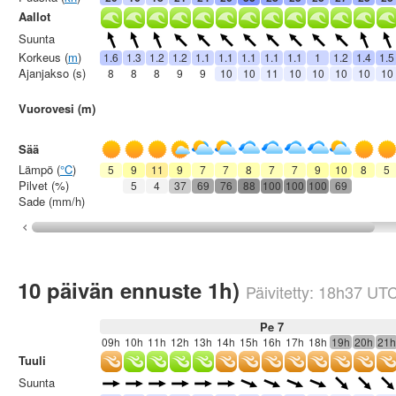
Aallot
Suunta
Korkeus (
m
)
1.6
1.3
1.2
1.2
1.1
1.1
1.1
1.1
1.1
1
1.2
1.4
1.5
Ajanjakso (s)
8
8
8
9
9
10
10
11
10
10
10
10
10
Vuorovesi (m)
Sää
Lämpö (
°C
)
5
9
11
9
7
7
8
7
7
9
10
8
5
Pilvet (%)
5
4
37
69
76
88
100
100
100
69
Sade (mm/h)
10 päivän ennuste 1h)
Päivitetty:
18h37
UT
Pe 7
09h
10h
11h
12h
13h
14h
15h
16h
17h
18h
19h
20h
21h
Tuuli
Suunta