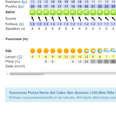
Keskiarvo (
kn
)
13
13
13
14
14
15
15
14
13
11
11
10
10
Puuska (
kn
)
20
18
17
16
17
17
18
19
20
21
22
23
24
Aallot
Suunta
Korkeus (
m
)
1.6
1.5
1.4
1.3
1.3
1.3
1.2
1.2
1.2
1.2
1.1
1.1
1.1
Ajanjakso (s)
8
8
8
8
8
8
8
9
9
9
9
9
9
Vuorovesi (m)
Sää
Lämpö (
°C
)
5
7
8
9
10
11
11
10
10
9
8
7
7
Pilvet (%)
5
5
4
12
24
37
50
61
69
Sade (mm/h)
Vuorovesi Punta Norte del Cabo San Antonio (105.9km Villa 
Kohteen vuorovesiennusteilla ei ole takuuta. Älä käytä näitä tietoja na