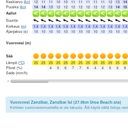
Keskiarvo (
kn
)
12
11
11
10
10
11
11
11
11
11
12
13
14
Puuska (
kn
)
14
14
13
12
12
12
12
12
12
12
13
14
15
Aallot
Suunta
Korkeus (
m
)
1.4
1.4
1.4
1.4
1.4
1.4
1.4
1.4
1.4
1.4
1.4
1.4
1.4
Ajanjakso (s)
10
10
10
10
10
10
10
10
10
10
10
10
10
Vuorovesi (m)
Sää
Lämpö (
°C
)
25
25
25
25
25
25
25
25
25
25
25
25
25
Pilvet (%)
4
5
6
7
7
6
4
4
5
6
9
Sade (mm/h)
Vuorovesi Zanzibar, Zanzibar Isl (27.9km Uroa Beach:sta)
Kohteen vuorovesiennusteilla ei ole takuuta. Älä käytä näitä tietoja na