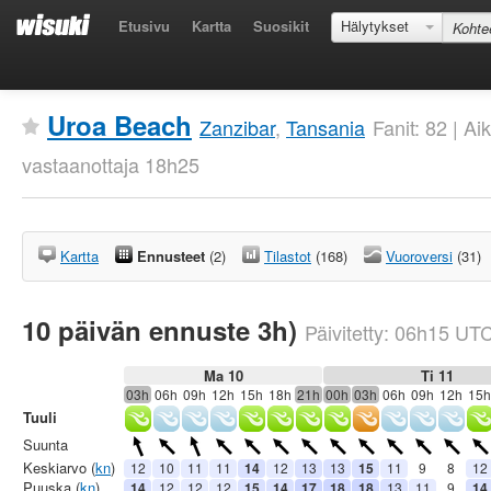
Etusivu
Kartta
Suosikit
Hälytykset
Uroa Beach
Zanzibar
,
Tansania
Fanit: 82 | A
vastaanottaja 18h25
Kartta
Ennusteet
(2)
Tilastot
(168)
Vuoroversi
(31)
10 päivän ennuste 3h)
Päivitetty:
06h15
UT
Ma 10
Ti 11
03h
06h
09h
12h
15h
18h
21h
00h
03h
06h
09h
12h
15h
Tuuli
Suunta
Keskiarvo (
kn
)
12
10
11
11
14
12
13
13
15
11
9
8
12
Puuska (
kn
)
14
12
12
12
15
14
17
18
18
13
11
9
14