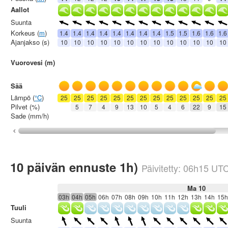
Aallot
Suunta
Korkeus (
m
)
1.4
1.4
1.4
1.4
1.4
1.4
1.4
1.4
1.5
1.5
1.6
1.6
1.6
Ajanjakso (s)
10
10
10
10
10
10
10
10
10
10
10
10
10
Vuorovesi (m)
Sää
Lämpö (
°C
)
25
25
25
25
25
25
25
25
25
25
25
25
25
Pilvet (%)
5
7
4
9
13
10
5
4
6
22
9
15
Sade (mm/h)
10 päivän ennuste 1h)
Päivitetty:
06h15
UT
Ma 10
03h
04h
05h
06h
07h
08h
09h
10h
11h
12h
13h
14h
15h
Tuuli
Suunta