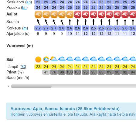
Keskiarvo (
kn
)
25
25
25
24
24
24
24
24
25
25
25
25
25
Puuska (
kn
)
24
24
24
24
25
25
25
25
25
25
25
25
25
Aallot
Suunta
Korkeus (
m
)
2.7
2.7
2.7
2.6
2.6
2.6
2.6
2.5
2.6
2.6
2.6
2.6
2.6
Ajanjakso (s)
9
9
9
9
10
11
12
12
12
12
11
11
12
Vuorovesi (m)
Sää
Lämpö (
°C
)
23
24
24
24
24
24
24
24
24
24
24
24
24
Pilvet (%)
41
76
99
100
100
95
90
88
89
90
92
94
Sade (mm/h)
Vuorovesi Apia, Samoa Islands (25.5km Pebbles:sta)
Kohteen vuorovesiennusteilla ei ole takuuta. Älä käytä näitä tietoja na