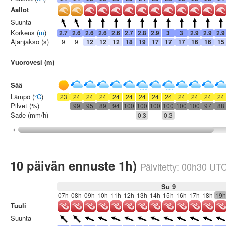
Aallot
Suunta
Korkeus (
m
)
2.7
2.6
2.6
2.6
2.6
2.7
2.8
2.9
3
3
2.9
2.9
2.9
Ajanjakso (s)
9
9
12
12
12
18
19
17
17
17
16
16
15
Vuorovesi (m)
Sää
Lämpö (
°C
)
23
24
24
24
24
24
24
24
24
24
24
24
24
Pilvet (%)
99
95
89
94
100
100
100
100
100
100
97
88
Sade (mm/h)
0.3
0.3
10 päivän ennuste 1h)
Päivitetty:
00h30
UT
Su 9
07h
08h
09h
10h
11h
12h
13h
14h
15h
16h
17h
18h
19h
Tuuli
Suunta