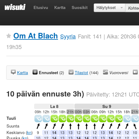
Etusivu
Kartta
Suosikit
Hälytykset
Om At Blach
Syyria
Fanit: 141 | Aika: 20h36
19h35
Kartta
Ennusteet
(2)
Tilastot
(144)
Vuoroversi
10 päivän ennuste 3h)
Päivitetty:
12h21
UT
La 8
Su 9
09h
12h
15h
18h
21h
00h
03h
06h
09h
12h
15h
18h
21h
Tuuli
Suunta
Keskiarvo (
kn
)
9
11
14
13
13
12
12
12
13
14
12
12
10
Puuska (
kn
)
10
12
14
13
13
14
14
13
13
14
12
12
11