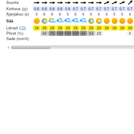
Suunta
Korkeus (
m
)
0.6
0.6
0.6
0.6
0.6
0.7
0.7
0.7
0.7
0.7
0.7
0.7
0.7
Ajanjakso (s)
5
6
6
6
5
5
5
5
5
5
5
5
4
Sää
Lämpö (
°C
)
28
28
28
28
28
28
28
28
29
28
28
28
28
Pilvet (%)
40
75
100
100
100
84
54
23
5
Sade (mm/h)