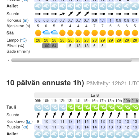
Aallot
Suunta
Korkeus (
m
)
0.6
0.6
0.7
0.7
0.7
0.7
0.7
0.9
1.1
1
0.9
0.8
0.7
Ajanjakso (s)
5
6
5
5
4
4
4
7
7
6
6
6
5
Sää
Lämpö (
°C
)
28
28
28
28
28
28
28
28
29
29
29
29
28
Pilvet (%)
100
84
5
18
18
6
5
Sade (mm/h)
10 päivän ennuste 1h)
Päivitetty:
12h21
UT
La 8
09h
10h
11h
12h
13h
14h
15h
16h
17h
18h
19h
20h
21h
Tuuli
Suunta
Keskiarvo (
kn
)
9
10
10
11
13
14
14
14
13
13
13
13
13
Puuska (
kn
)
10
10
11
12
13
13
14
14
13
13
13
12
13
Aallot