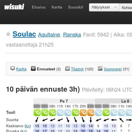
Etusivu
Kartta
Suosikit
Hälytykset
Soulac
Aquitaine
,
Ranska
Fanit: 5942 | Aika: 
vastaanottaja 21h25
Kartta
Ennusteet
(2)
Tilastot
(120)
Vuoroversi
(31)
10 päivän ennuste 3h)
Päivitetty:
06h24
UT
Pe 7
La 8
02h
05h
08h
11h
14h
17h
20h
23h
02h
05h
08h
11h
14h
Tuuli
Suunta
Keskiarvo (
kn
)
15
15
13
11
10
13
15
14
9
10
10
6
7
Puuska (
kn
)
16
17
15
12
10
15
20
19
14
16
11
7
7