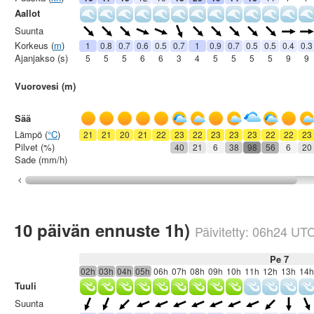
Aallot
Suunta
Korkeus (
m
)
1
0.8
0.7
0.6
0.5
0.7
1
0.9
0.7
0.5
0.5
0.4
0.3
Ajanjakso (s)
5
5
5
6
6
3
4
5
5
5
5
9
9
Vuorovesi (m)
Sää
Lämpö (
°C
)
21
21
20
21
22
23
22
23
23
23
22
22
23
Pilvet (%)
40
21
6
38
98
56
6
20
Sade (mm/h)
10 päivän ennuste 1h)
Päivitetty:
06h24
UT
Pe 7
02h
03h
04h
05h
06h
07h
08h
09h
10h
11h
12h
13h
14h
Tuuli
Suunta