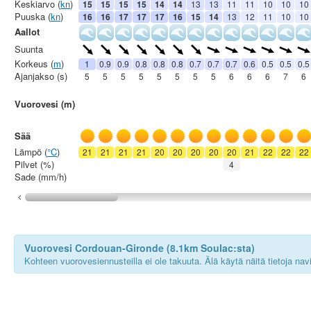
Keskiarvo (
kn
)
15
15
15
15
14
14
13
13
11
11
10
10
10
Puuska (
kn
)
16
16
17
17
17
16
15
14
13
12
11
10
10
Aallot
Suunta
Korkeus (
m
)
1
0.9
0.9
0.8
0.8
0.8
0.7
0.7
0.7
0.6
0.5
0.5
0.5
Ajanjakso (s)
5
5
5
5
5
5
5
5
6
6
6
7
6
Vuorovesi (m)
Sää
Lämpö (
°C
)
21
21
21
21
20
20
20
20
20
21
22
22
22
Pilvet (%)
4
Sade (mm/h)
Vuorovesi Cordouan-Gironde (8.1km Soulac:sta)
Kohteen vuorovesiennusteilla ei ole takuuta. Älä käytä näitä tietoja na