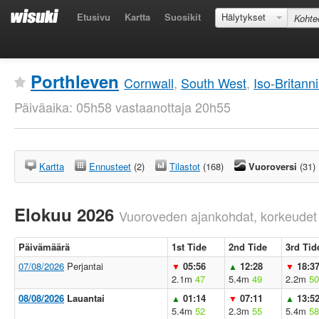
Etusivu
Kartta
Suosikit
Hälytykset
Porthleven
Cornwall
,
South West
,
Iso-Britann
Päiväaika: 05h58 vastaanottaja 20h55
Kartta
Ennusteet
(2)
Tilastot
(168)
Vuoroversi
(31)
Elokuu 2026
Vuoroveden ajankohdat, korkeudet 
Päivämäärä
1st Tide
2nd Tide
3rd Tid
07/08/2026
Perjantai
05:56
12:28
18:3
▼
▲
▼
2.1m
47
5.4m
49
2.2m
50
08/08/2026
Lauantai
01:14
07:11
13:5
▲
▼
▲
5.4m
52
2.3m
55
5.4m
58