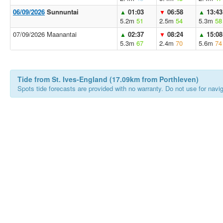
06/09/2026
Sunnuntai
01:03
06:58
13:43
▲
▼
▲
5.2m
51
2.5m
54
5.3m
58
07/09/2026 Maanantai
02:37
08:24
15:08
▲
▼
▲
5.3m
67
2.4m
70
5.6m
74
Tide from St. Ives-England (17.09km from Porthleven)
Spots tide forecasts are provided with no warranty. Do not use for naviga