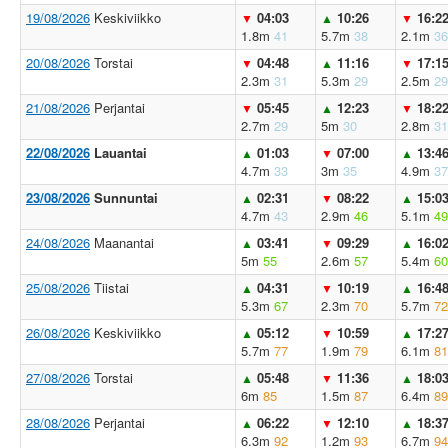
19/08/2026
Keskiviikko
04:03
10:26
16:2
▼
▲
▼
1.8m
41
5.7m
38
2.1m
36
20/08/2026
Torstai
04:48
11:16
17:1
▼
▲
▼
2.3m
31
5.3m
29
2.5m
29
21/08/2026
Perjantai
05:45
12:23
18:2
▼
▲
▼
2.7m
29
5m
30
2.8m
31
22/08/2026
Lauantai
01:03
07:00
13:4
▲
▼
▲
4.7m
33
3m
35
4.9m
37
23/08/2026
Sunnuntai
02:31
08:22
15:0
▲
▼
▲
4.7m
43
2.9m
46
5.1m
49
24/08/2026
Maanantai
03:41
09:29
16:0
▲
▼
▲
5m
55
2.6m
57
5.4m
60
25/08/2026
Tiistai
04:31
10:19
16:4
▲
▼
▲
5.3m
67
2.3m
70
5.7m
72
26/08/2026
Keskiviikko
05:12
10:59
17:2
▲
▼
▲
5.7m
77
1.9m
79
6.1m
81
27/08/2026
Torstai
05:48
11:36
18:0
▲
▼
▲
6m
85
1.5m
87
6.4m
89
28/08/2026
Perjantai
06:22
12:10
18:3
▲
▼
▲
6.3m
92
1.2m
93
6.7m
94