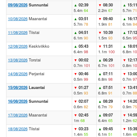
09/08/2026
Sunnuntai
02:39
08:30
15:1
▲
▼
▲
5.4m
64
2.2m
67
5.7m
71
10/08/2026
Maanantai
03:51
09:40
16:1
▲
▼
▲
5.7m
78
1.9m
81
6.1m
84
11/08/2026
Tiistai
04:51
10:39
17:1
▲
▼
▲
6.1m
90
1.5m
93
6.5m
95
12/08/2026
Keskiviikko
05:43
11:31
18:0
▲
▼
▲
6.4m
98
1.1m
100
6.8m
10
13/08/2026
Torstai
00:02
06:29
12:1
▼
▲
▼
0.7m
101
6.7m
101
0.8m
10
14/08/2026
Perjantai
00:46
07:11
13:0
▼
▲
▼
0.5m
99
6.8m
98
0.7m
97
15/08/2026
Lauantai
01:27
07:51
13:4
▼
▲
▼
0.5m
93
6.8m
91
0.7m
88
16/08/2026
Sunnuntai
02:07
08:29
14:2
▼
▲
▼
0.6m
82
6.7m
79
0.9m
75
17/08/2026
Maanantai
02:45
09:07
14:5
▼
▲
▼
1m
68
6.4m
65
1.2m
62
18/08/2026
Tiistai
03:23
09:45
15:3
▼
▲
▼
1.4m
55
6.1m
51
1.6m
48