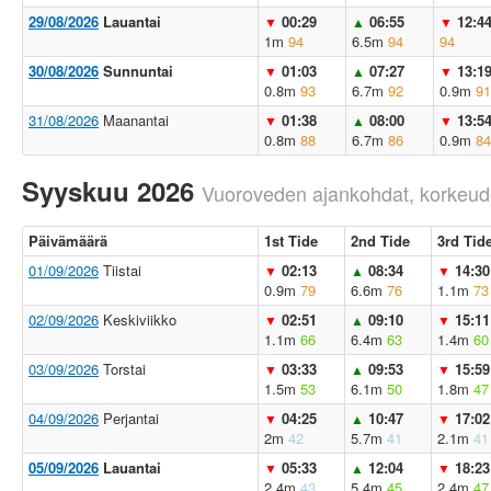
29/08/2026
Lauantai
00:29
06:55
12:4
▼
▲
▼
1m
94
6.5m
94
94
30/08/2026
Sunnuntai
01:03
07:27
13:1
▼
▲
▼
0.8m
93
6.7m
92
0.9m
91
31/08/2026
Maanantai
01:38
08:00
13:5
▼
▲
▼
0.8m
88
6.7m
86
0.9m
84
Syyskuu 2026
Vuoroveden ajankohdat, korkeude
Päivämäärä
1st Tide
2nd Tide
3rd Tid
01/09/2026
Tiistai
02:13
08:34
14:30
▼
▲
▼
0.9m
79
6.6m
76
1.1m
73
02/09/2026
Keskiviikko
02:51
09:10
15:11
▼
▲
▼
1.1m
66
6.4m
63
1.4m
60
03/09/2026
Torstai
03:33
09:53
15:59
▼
▲
▼
1.5m
53
6.1m
50
1.8m
47
04/09/2026
Perjantai
04:25
10:47
17:02
▼
▲
▼
2m
42
5.7m
41
2.1m
41
05/09/2026
Lauantai
05:33
12:04
18:23
▼
▲
▼
2.4m
43
5.4m
45
2.4m
47