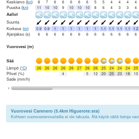
Keskiarvo (
kn
)
8
7
6
6
6
6
6
5
5
4
4
4
4
Puuska (
kn
)
11
10
10
9
10
10
10
8
6
4
3
3
4
Aallot
Suunta
Korkeus (
m
)
0.9
0.9
1
1
1
1
1
1
1.1
1.1
1.1
1.1
1.2
Ajanjakso (s)
6
6
6
6
6
6
6
6
6
6
6
6
6
Vuorovesi (m)
Sää
Lämpö (
°C
)
26
26
26
26
26
27
26
26
25
24
24
24
25
Pilvet (%)
4
5
12
20
25
23
18
13
Sade (mm/h)
Vuorovesi Carenero (5.4km Higuerote:sta)
Kohteen vuorovesiennusteilla ei ole takuuta. Älä käytä näitä tietoja na