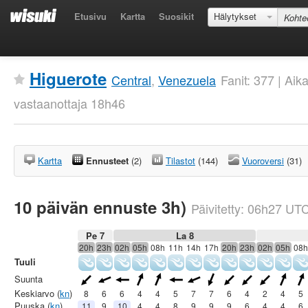
Etusivu
Kartta
Suosikit
Hälytykset
Higuerote
Central
,
Venezuela
Fanit: 377 | Ai
vastaanottaja 18h46
Kartta
Ennusteet
(2)
Tilastot
(144)
Vuoroversi
(31)
10 päivän ennuste 3h)
Päivitetty:
06h27
UT
Pe 7
La 8
20h
23h
02h
05h
08h
11h
14h
17h
20h
23h
02h
05h
08h
Tuuli
Suunta
Keskiarvo (
kn
)
8
6
6
4
4
5
7
7
6
4
2
4
5
Puuska (
kn
)
11
9
10
4
4
8
9
9
9
6
4
4
6