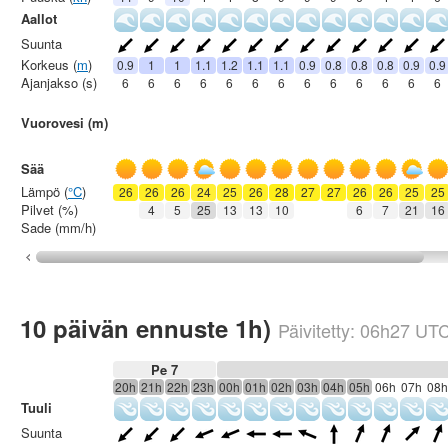
Aallot
Suunta
Korkeus (
m
)
0.9
1
1
1.1
1.2
1.1
1.1
0.9
0.8
0.8
0.8
0.9
0.9
Ajanjakso (s)
6
6
6
6
6
6
6
6
6
6
6
6
6
Vuorovesi (m)
Sää
Lämpö (
°C
)
26
26
26
24
25
26
28
27
27
26
26
25
25
Pilvet (%)
4
5
25
13
13
10
6
7
21
16
Sade (mm/h)
10 päivän ennuste 1h)
Päivitetty:
06h27
UT
Pe 7
20h
21h
22h
23h
00h
01h
02h
03h
04h
05h
06h
07h
08h
Tuuli
Suunta