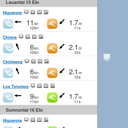
Lauantai 15 Elo
Higuerote
11
1.7
kn
m
12
kn
11
s
Chirere
6
2.1
kn
m
10
kn
12
s
Chirimena
6
2.1
kn
m
10
kn
12
s
Los Totumos
9
1.7
kn
m
11
kn
11
s
Sunnuntai 16 Elo
Higuerote