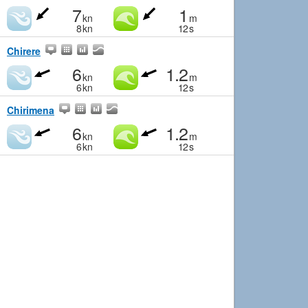
7
1
kn
m
8
kn
12
s
Chirere
6
1.2
kn
m
6
kn
12
s
Chirimena
6
1.2
kn
m
6
kn
12
s