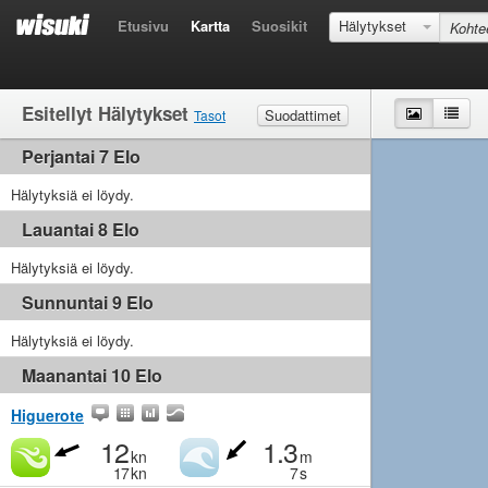
Etusivu
Kartta
Suosikit
Hälytykset
Esitellyt Hälytykset
Kartta
List
Suodattimet
Tasot
Perjantai 7 Elo
Tuuli
Rajakeli
Kevyt
Kohtalainen
Kova
Aallot
Hälytyksiä ei löydy.
Rajakeli
Pieni
Kohtalainen
Iso
Lauantai 8 Elo
Hälytyksiä ei löydy.
Sunnuntai 9 Elo
Hälytyksiä ei löydy.
Maanantai 10 Elo
Higuerote
12
1.3
kn
m
17
kn
7
s