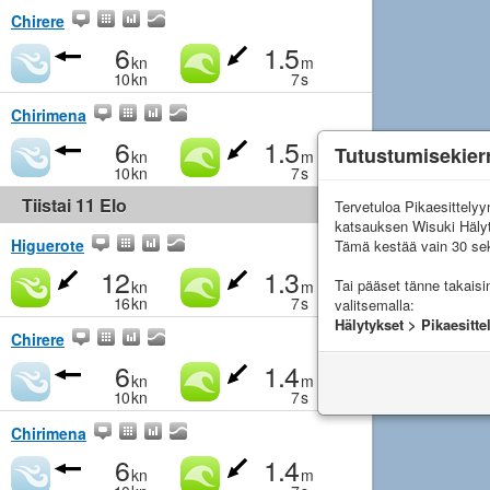
Chirere
6
1.5
kn
m
10
kn
7
s
Chirimena
6
1.5
Tutustumisekier
kn
m
10
kn
7
s
Tiistai 11 Elo
Tervetuloa Pikaesittely
katsauksen Wisuki Häly
Higuerote
Tämä kestää vain 30 sek
12
1.3
Tai pääset tänne takais
kn
m
16
kn
7
s
valitsemalla:
Hälytykset > Pikaesitte
Chirere
6
1.4
kn
m
10
kn
7
s
Chirimena
6
1.4
kn
m