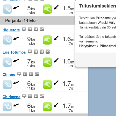
Tutustumisekier
5
1.5
kn
m
8
kn
7
s
Tervetuloa Pikaesittely
Perjantai 14 Elo
katsauksen Wisuki Häly
Tämä kestää vain 30 sek
Higuerote
9
1.6
Tai pääset tänne takais
kn
m
valitsemalla:
14
kn
7
s
Hälytykset > Pikaesitte
Los Totumos
7
1.6
kn
m
13
kn
7
s
Chirere
6
1.7
kn
m
11
kn
7
s
Chirimena
6
1.7
kn
m
11
kn
7
s