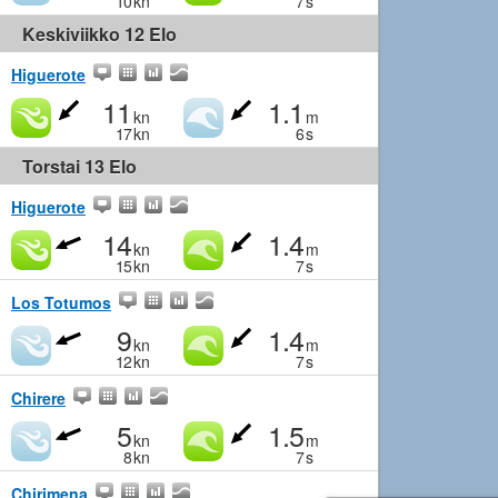
10
kn
7
s
Keskiviikko 12 Elo
Higuerote
11
1.1
kn
m
17
kn
6
s
Torstai 13 Elo
Higuerote
14
1.4
kn
m
15
kn
7
s
Los Totumos
9
1.4
kn
m
12
kn
7
s
Chirere
5
1.5
kn
m
8
kn
7
s
Chirimena