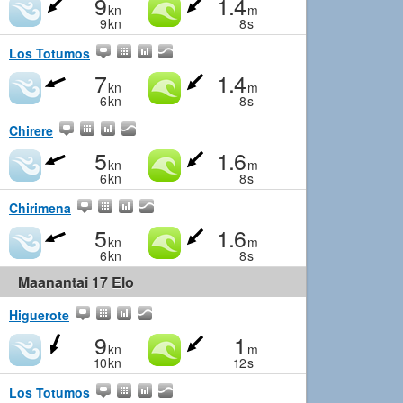
9
1.4
kn
m
9
kn
8
s
Los Totumos
7
1.4
kn
m
6
kn
8
s
Chirere
5
1.6
kn
m
6
kn
8
s
Chirimena
5
1.6
kn
m
6
kn
8
s
Maanantai 17 Elo
Higuerote
9
1
kn
m
10
kn
12
s
Los Totumos