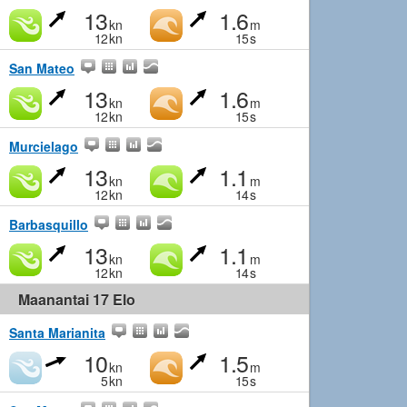
13
1.6
kn
m
12
kn
15
s
San Mateo
13
1.6
kn
m
12
kn
15
s
Murcielago
13
1.1
kn
m
12
kn
14
s
Barbasquillo
13
1.1
kn
m
12
kn
14
s
Maanantai 17 Elo
Santa Marianita
10
1.5
kn
m
5
kn
15
s