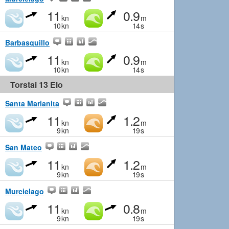
11
0.9
kn
m
10
kn
14
s
Barbasquillo
11
0.9
kn
m
10
kn
14
s
Torstai 13 Elo
Santa Marianita
11
1.2
kn
m
9
kn
19
s
San Mateo
11
1.2
kn
m
9
kn
19
s
Murcielago
11
0.8
kn
m
9
kn
19
s