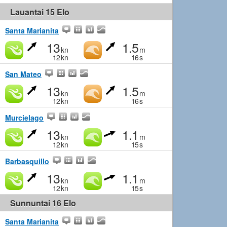
Lauantai 15 Elo
Santa Marianita
13
1.5
kn
m
12
kn
16
s
San Mateo
13
1.5
kn
m
12
kn
16
s
Murcielago
13
1.1
kn
m
12
kn
15
s
Barbasquillo
13
1.1
kn
m
12
kn
15
s
Sunnuntai 16 Elo
Santa Marianita