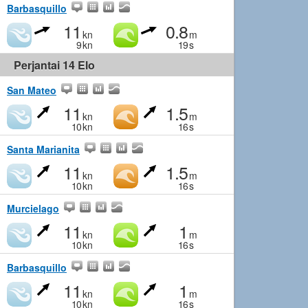
Barbasquillo
11
0.8
kn
m
9
kn
19
s
Perjantai 14 Elo
San Mateo
11
1.5
kn
m
10
kn
16
s
Santa Marianita
11
1.5
kn
m
10
kn
16
s
Murcielago
11
1
kn
m
10
kn
16
s
Barbasquillo
11
1
kn
m
10
kn
16
s