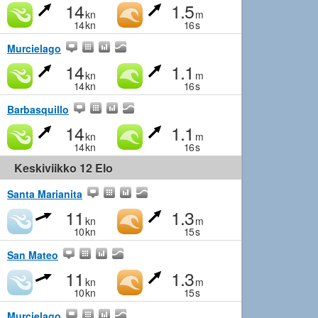
14
1.5
kn
m
14
kn
16
s
Murcielago
14
1.1
kn
m
14
kn
16
s
Barbasquillo
14
1.1
kn
m
14
kn
16
s
Keskiviikko 12 Elo
Santa Marianita
11
1.3
kn
m
10
kn
15
s
San Mateo
11
1.3
kn
m
10
kn
15
s
Murcielago