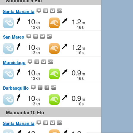
Sunnuntai 9 Elo
Santa Marianita
10
1.2
kn
m
13
kn
16
s
San Mateo
10
1.2
kn
m
13
kn
16
s
Murcielago
10
0.9
kn
m
13
kn
16
s
Barbasquillo
10
0.9
kn
m
13
kn
16
s
Maanantai 10 Elo
Santa Marianita