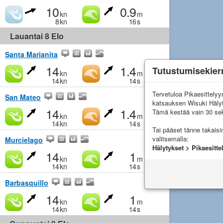
10
0.9
kn
m
8
kn
16
s
Lauantai 8 Elo
Santa Marianita
14
1.4
Tutustumisekier
kn
m
14
kn
14
s
Tervetuloa Pikaesittely
San Mateo
katsauksen Wisuki Häly
14
1.4
Tämä kestää vain 30 sek
kn
m
14
kn
14
s
Tai pääset tänne takais
valitsemalla:
Murcielago
Hälytykset > Pikaesitte
14
1
kn
m
14
kn
14
s
Barbasquillo
14
1
kn
m
14
kn
14
s