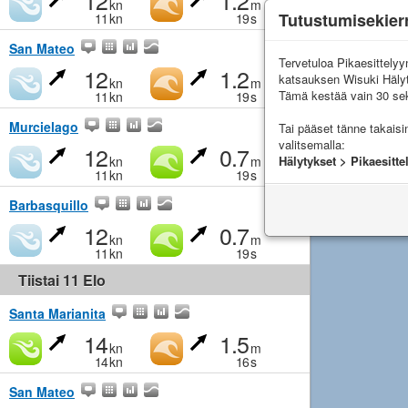
12
1.2
kn
m
Tutustumisekier
11
kn
19
s
San Mateo
Tervetuloa Pikaesittely
12
1.2
katsauksen Wisuki Häly
kn
m
Tämä kestää vain 30 sek
11
kn
19
s
Murcielago
Tai pääset tänne takais
valitsemalla:
12
0.7
Hälytykset > Pikaesitte
kn
m
11
kn
19
s
Barbasquillo
12
0.7
kn
m
11
kn
19
s
Tiistai 11 Elo
Santa Marianita
14
1.5
kn
m
14
kn
16
s
San Mateo