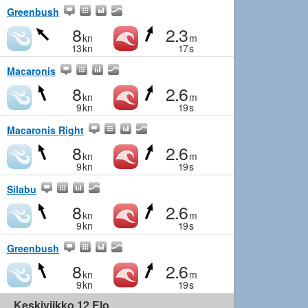
Greenbush
8
2.3
kn
m
13
kn
17
s
Macaronis
8
2.6
kn
m
9
kn
19
s
Macaronis Right
8
2.6
kn
m
9
kn
19
s
Silabu
8
2.6
kn
m
9
kn
19
s
Greenbush
8
2.6
kn
m
9
kn
19
s
Keskiviikko 12 Elo