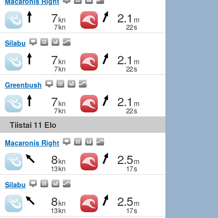
Macaronis Right
7
2.1
kn
m
7
kn
22
s
Silabu
7
2.1
kn
m
7
kn
22
s
Greenbush
7
2.1
kn
m
7
kn
22
s
Tiistai 11 Elo
Macaronis Right
8
2.5
kn
m
13
kn
17
s
Silabu
8
2.5
kn
m
13
kn
17
s