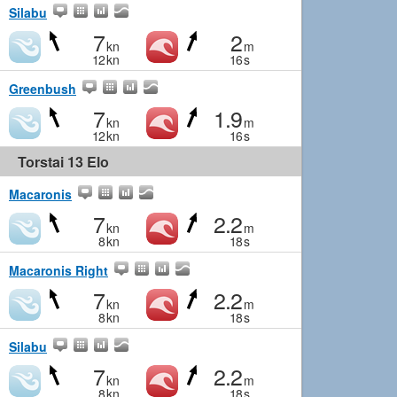
Silabu
7
2
kn
m
12
kn
16
s
Greenbush
7
1.9
kn
m
12
kn
16
s
Torstai 13 Elo
Macaronis
7
2.2
kn
m
8
kn
18
s
Macaronis Right
7
2.2
kn
m
8
kn
18
s
Silabu
7
2.2
kn
m
8
kn
18
s