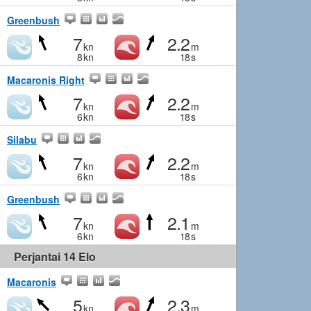
Greenbush
7
2.2
kn
m
8
kn
18
s
Macaronis Right
7
2.2
kn
m
6
kn
18
s
Silabu
7
2.2
kn
m
6
kn
18
s
Greenbush
7
2.1
kn
m
6
kn
18
s
Perjantai 14 Elo
Macaronis
5
2.3
kn
m