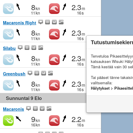
8
2.3
kn
m
11
kn
16
s
Macaronis Right
8
2.3
kn
m
11
kn
16
s
Tutustumisekier
Silabu
8
2.3
Tervetuloa Pikaesittely
kn
m
katsauksen Wisuki Häly
11
kn
16
s
Tämä kestää vain 30 sek
Greenbush
Tai pääset tänne takais
8
2.3
valitsemalla:
kn
m
Hälytykset > Pikaesitte
11
kn
16
s
Sunnuntai 9 Elo
Macaronis
9
2.2
kn
m
16
kn
16
s