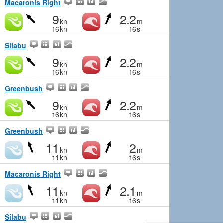
Macaronis Right
9
2.2
kn
m
16
kn
16
s
Silabu
9
2.2
kn
m
16
kn
16
s
Greenbush
9
2.2
kn
m
16
kn
16
s
Greenbush
11
2
kn
m
11
kn
16
s
Macaronis Right
11
2.1
kn
m
11
kn
16
s
Silabu