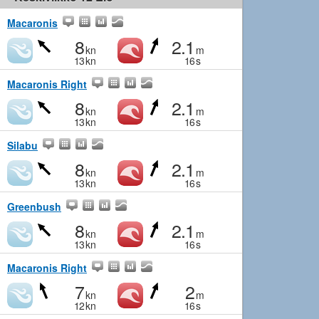
Macaronis
8
2.1
kn
m
13
kn
16
s
Macaronis Right
8
2.1
kn
m
13
kn
16
s
Silabu
8
2.1
kn
m
13
kn
16
s
Greenbush
8
2.1
kn
m
13
kn
16
s
Macaronis Right
7
2
kn
m
12
kn
16
s