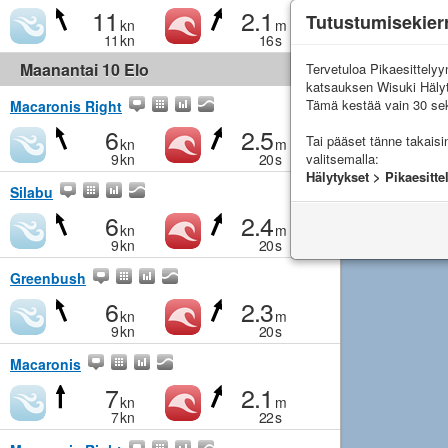
11
2.1
Tutustumisekier
kn
m
11
kn
16
s
Maanantai 10 Elo
Tervetuloa Pikaesittely
katsauksen Wisuki Häly
Tämä kestää vain 30 sek
Macaronis Right
6
2.5
Tai pääset tänne takais
kn
m
valitsemalla:
9
kn
20
s
Hälytykset > Pikaesitte
Silabu
6
2.4
kn
m
9
kn
20
s
Greenbush
6
2.3
kn
m
9
kn
20
s
Macaronis
7
2.1
kn
m
7
kn
22
s