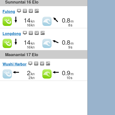
Sunnuntai 16 Elo
Fulong
14
0.8
kn
m
16
kn
8
s
Longdong
14
0.8
kn
m
16
kn
9
s
Maanantai 17 Elo
Wushi Harbor
2
0.9
kn
m
2
kn
10
s