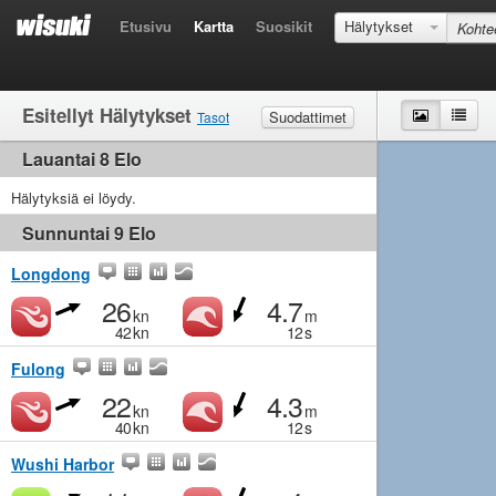
Etusivu
Kartta
Suosikit
Hälytykset
Esitellyt Hälytykset
Kartta
List
Suodattimet
Tasot
Lauantai 8 Elo
Tuuli
Rajakeli
Kevyt
Kohtalainen
Kova
Aallot
Hälytyksiä ei löydy.
Rajakeli
Pieni
Kohtalainen
Iso
Sunnuntai 9 Elo
Longdong
26
4.7
kn
m
42
kn
12
s
Fulong
22
4.3
kn
m
40
kn
12
s
Wushi Harbor