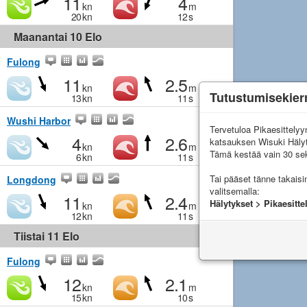
11
4
kn
m
20
kn
12
s
Maanantai 10 Elo
Fulong
11
2.5
kn
m
Tutustumisekier
13
kn
11
s
Wushi Harbor
Tervetuloa Pikaesittely
4
2.6
katsauksen Wisuki Häly
kn
m
Tämä kestää vain 30 sek
6
kn
11
s
Tai pääset tänne takais
Longdong
valitsemalla:
11
2.4
Hälytykset > Pikaesitte
kn
m
12
kn
11
s
Tiistai 11 Elo
Fulong
12
2.1
kn
m
15
kn
10
s