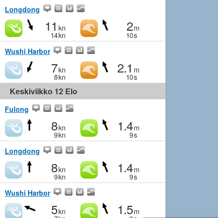
Longdong
11
2
kn
m
14
kn
10
s
Wushi Harbor
7
2.1
kn
m
8
kn
10
s
Keskiviikko 12 Elo
Fulong
8
1.4
kn
m
9
kn
9
s
Longdong
8
1.4
kn
m
9
kn
9
s
Wushi Harbor
5
1.5
kn
m