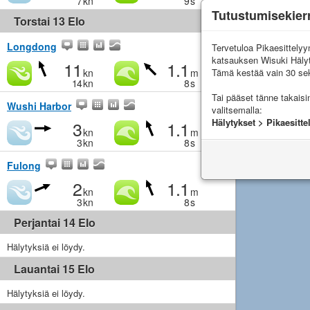
7
kn
9
s
Tutustumisekier
Torstai 13 Elo
Longdong
Tervetuloa Pikaesittely
katsauksen Wisuki Häly
11
1.1
Tämä kestää vain 30 sek
kn
m
14
kn
8
s
Tai pääset tänne takais
Wushi Harbor
valitsemalla:
Hälytykset > Pikaesitte
3
1.1
kn
m
3
kn
8
s
Fulong
2
1.1
kn
m
3
kn
8
s
Perjantai 14 Elo
Hälytyksiä ei löydy.
Lauantai 15 Elo
Hälytyksiä ei löydy.