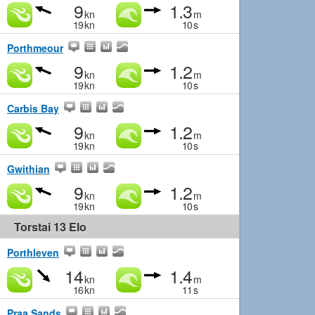
9
1.3
kn
m
19
kn
10
s
Porthmeour
9
1.2
kn
m
19
kn
10
s
Carbis Bay
9
1.2
kn
m
19
kn
10
s
Gwithian
9
1.2
kn
m
19
kn
10
s
Torstai 13 Elo
Porthleven
14
1.4
kn
m
16
kn
11
s
Praa Sands