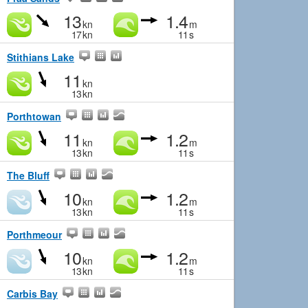
13
1.4
kn
m
17
kn
11
s
Stithians Lake
11
kn
13
kn
Porthtowan
11
1.2
kn
m
13
kn
11
s
The Bluff
10
1.2
kn
m
13
kn
11
s
Porthmeour
10
1.2
kn
m
13
kn
11
s
Carbis Bay