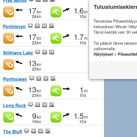
Praa Sands
Tutustumisekier
17
1.6
kn
m
24
kn
10
s
Tervetuloa Pikaesittely
Porthleven
katsauksen Wisuki Häly
Tämä kestää vain 30 sek
17
1.7
kn
m
23
kn
10
s
Tai pääset tänne takais
valitsemalla:
Stithians Lake
Hälytykset > Pikaesitte
13
kn
23
kn
Porthtowan
13
1
kn
m
23
kn
10
s
Long Rock
9
1.5
kn
m
19
kn
10
s
The Bluff