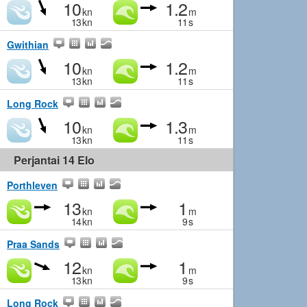
10
1.2
kn
m
13
kn
11
s
Gwithian
10
1.2
kn
m
13
kn
11
s
Long Rock
10
1.3
kn
m
13
kn
11
s
Perjantai 14 Elo
Porthleven
13
1
kn
m
14
kn
9
s
Praa Sands
12
1
kn
m
13
kn
9
s
Long Rock