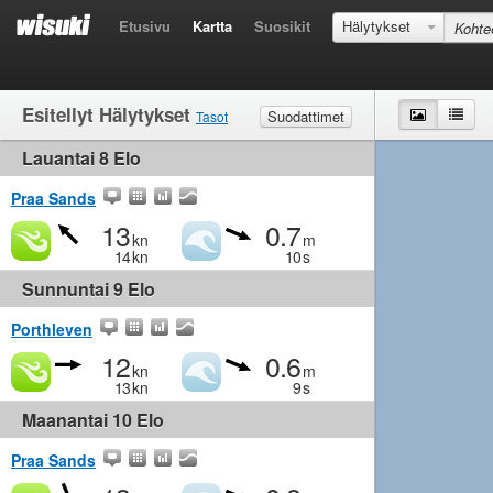
Etusivu
Kartta
Suosikit
Hälytykset
Esitellyt Hälytykset
Kartta
List
Suodattimet
Tasot
Lauantai 8 Elo
Tuuli
Rajakeli
Kevyt
Kohtalainen
Kova
Aallot
Rajakeli
Pieni
Kohtalainen
Iso
Praa Sands
13
0.7
kn
m
14
kn
10
s
Sunnuntai 9 Elo
Porthleven
12
0.6
kn
m
13
kn
9
s
Maanantai 10 Elo
Praa Sands