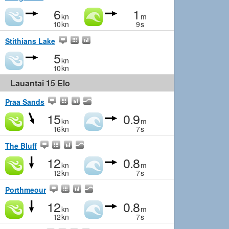
6
1
kn
m
10
kn
9
s
Stithians Lake
5
kn
10
kn
Lauantai 15 Elo
Praa Sands
15
0.9
kn
m
16
kn
7
s
The Bluff
12
0.8
kn
m
12
kn
7
s
Porthmeour
12
0.8
kn
m
12
kn
7
s