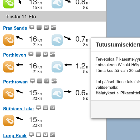
13
0.8
kn
m
15
kn
8
s
Tiistai 11 Elo
Praa Sands
16
0.7
kn
m
Tutustumisekier
21
kn
8
s
Porthleven
Tervetuloa Pikaesittely
16
1.2
katsauksen Wisuki Häly
kn
m
Tämä kestää vain 30 sek
21
kn
5
s
Porthtowan
Tai pääset tänne takais
valitsemalla:
15
0.6
Hälytykset > Pikaesitte
kn
m
20
kn
8
s
Stithians Lake
15
kn
20
kn
Long Rock