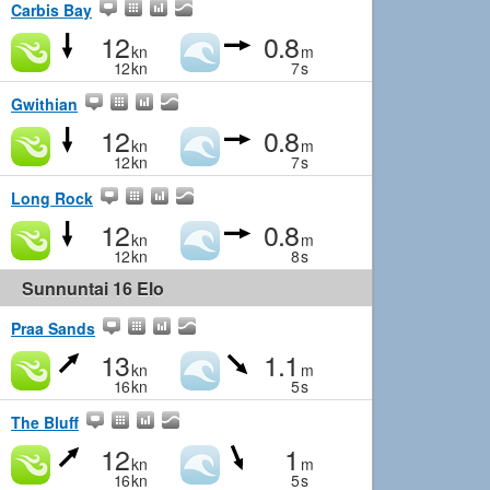
Carbis Bay
12
0.8
kn
m
12
kn
7
s
Gwithian
12
0.8
kn
m
12
kn
7
s
Long Rock
12
0.8
kn
m
12
kn
8
s
Sunnuntai 16 Elo
Praa Sands
13
1.1
kn
m
16
kn
5
s
The Bluff
12
1
kn
m
16
kn
5
s