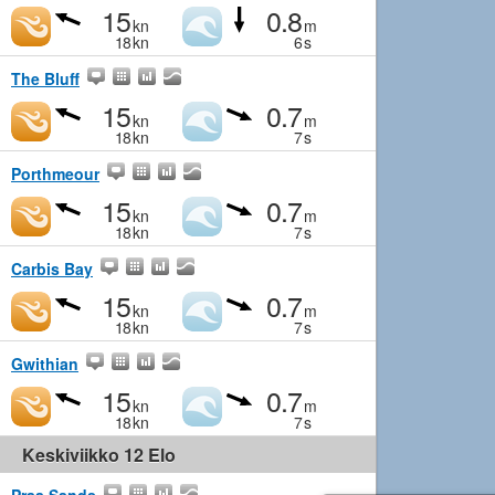
15
0.8
kn
m
18
kn
6
s
The Bluff
15
0.7
kn
m
18
kn
7
s
Porthmeour
15
0.7
kn
m
18
kn
7
s
Carbis Bay
15
0.7
kn
m
18
kn
7
s
Gwithian
15
0.7
kn
m
18
kn
7
s
Keskiviikko 12 Elo