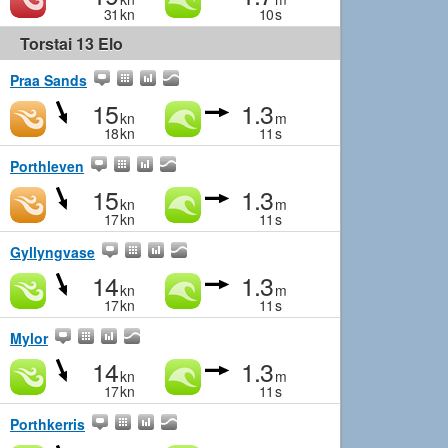
31
kn
10
s
Torstai 13 Elo
Praa Sands
15
1.3
kn
m
18
kn
11
s
Porthleven
15
1.3
kn
m
17
kn
11
s
Gyllyngvase
14
1.3
kn
m
17
kn
11
s
Mylor
14
1.3
kn
m
17
kn
11
s
Porthkerris