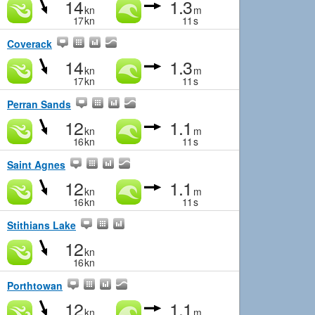
14
1.3
kn
m
17
kn
11
s
Coverack
14
1.3
kn
m
17
kn
11
s
Perran Sands
12
1.1
kn
m
16
kn
11
s
Saint Agnes
12
1.1
kn
m
16
kn
11
s
Stithians Lake
12
kn
16
kn
Porthtowan
12
1.1
kn
m