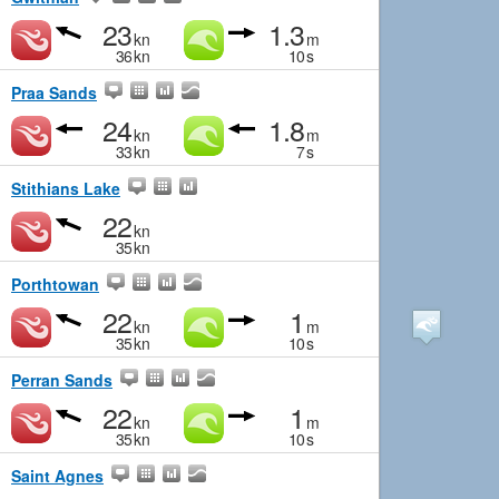
23
1.3
kn
m
36
kn
10
s
Praa Sands
24
1.8
kn
m
33
kn
7
s
Stithians Lake
22
kn
35
kn
Porthtowan
22
1
kn
m
35
kn
10
s
Perran Sands
22
1
kn
m
35
kn
10
s
Saint Agnes