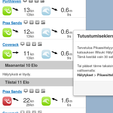
Porthleven
13
0.6
kn
m
13
kn
9
s
Praa Sands
12
0.6
kn
m
Tutustumisekier
13
kn
9
s
Coverack
Tervetuloa Pikaesittely
11
0.6
katsauksen Wisuki Häly
kn
m
Tämä kestää vain 30 sek
13
kn
9
s
Maanantai 10 Elo
Tai pääset tänne takais
valitsemalla:
Hälytyksiä ei löydy.
Hälytykset > Pikaesitte
Tiistai 11 Elo
Praa Sands
22
1.6
kn
m
29
kn
6
s