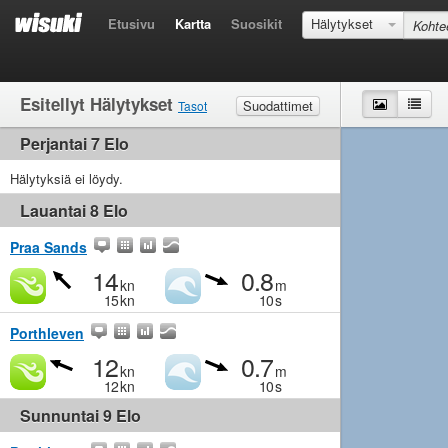
Etusivu
Kartta
Suosikit
Hälytykset
Esitellyt Hälytykset
Kartta
List
Suodattimet
Tasot
Perjantai 7 Elo
Tuuli
Rajakeli
Kevyt
Kohtalainen
Kova
Aallot
Hälytyksiä ei löydy.
Rajakeli
Pieni
Kohtalainen
Iso
Lauantai 8 Elo
Praa Sands
14
0.8
kn
m
15
kn
10
s
Porthleven
12
0.7
kn
m
12
kn
10
s
Sunnuntai 9 Elo