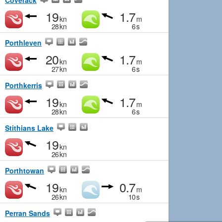
Coverack
19
1.7
kn
m
28
kn
6
s
Porthleven
20
1.7
kn
m
27
kn
6
s
Porthkerris
19
1.7
kn
m
28
kn
6
s
Stithians Lake
19
kn
26
kn
Porthtowan
19
0.7
kn
m
26
kn
10
s
Perran Sands