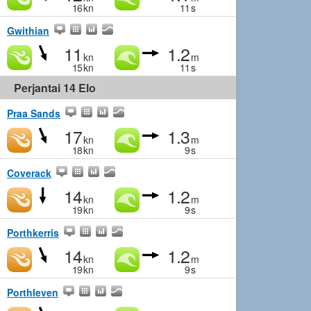
16
kn
11
s
Gwithian
11
1.2
kn
m
15
kn
11
s
Perjantai 14 Elo
Praa Sands
17
1.3
kn
m
18
kn
9
s
Coverack
14
1.2
kn
m
19
kn
9
s
Porthkerris
14
1.2
kn
m
19
kn
9
s
Porthleven