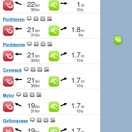
22
1
kn
m
35
kn
10
s
Porthleven
21
1.8
kn
m
31
kn
9
s
Porthkerris
21
1.7
kn
m
30
kn
10
s
Coverack
21
1.7
kn
m
30
kn
10
s
Mylor
19
1.7
kn
m
31
kn
10
s
Gyllyngvase
19
1.7
kn
m