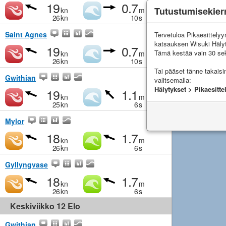
19
0.7
Tutustumisekier
kn
m
26
kn
10
s
Saint Agnes
Tervetuloa Pikaesittely
katsauksen Wisuki Häly
19
0.7
Tämä kestää vain 30 sek
kn
m
26
kn
10
s
Tai pääset tänne takais
Gwithian
valitsemalla:
Hälytykset > Pikaesitte
19
1.1
kn
m
25
kn
6
s
Mylor
18
1.7
kn
m
26
kn
6
s
Gyllyngvase
18
1.7
kn
m
26
kn
6
s
Keskiviikko 12 Elo
Gwithian